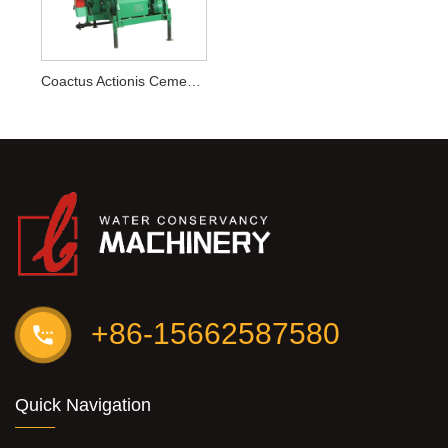
Coactus Actionis Cement Mixer
+86-15662587580
Quick Navigation