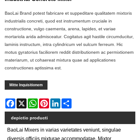
BaoLai Brand potest fabricare et suppeditare qualitatem mixtoris
industrialis concreti, quod est instrumentum cruciale in
constructione, vulgo caementa, arena, lapides, et variae
mortariola arida admisceatur. Cogitatus agit hastile circumducitur,
laminis instructum, intra cylindricum vel sulcum ferreum. Hic
motus gyratorius faciliorem reddit distributionem ac permixtionem
materiarum, ut cohaereat mixtura quae ad applicationes
constructiones aptissima est.
Mitte Inquisitionem
Facebook
X
WhatsApp
Pinterest
LinkedIn
Share
depictio producti
BaoLai Mixers in varias varietates veniunt, singulae
diversis officiis mixturae accommodatae. Mixtor