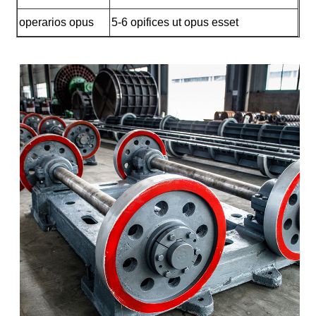
operarios opus
5-6 opifices ut opus esset