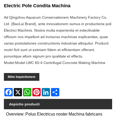
Electric Pole Condita Machina
Ad Qingzhou Aquarum Conservationem Machinery Factory Co,
Ltd. (BaoLai Brand), ante innovationem sumus in productione poli
Electrici Machinis. Nostra multa experientia et indeclinabile
officium nos impellunt ad incisuras machinae explicandas, quae
varias postulationes constructionis industriae alloquitur. Producti
nostri ficti sunt ut eximiam fidem et efficientiam offerant,
ponuntque altum signum pro qualitate et effectu.
Model:Model LWC 60-4 Centrifugal Concrete Making Machine
Mitte Inquisitionem
Facebook
X
WhatsApp
Pinterest
LinkedIn
Share
depictio producti
Overview: Polus Electricus noster Machina fabricans