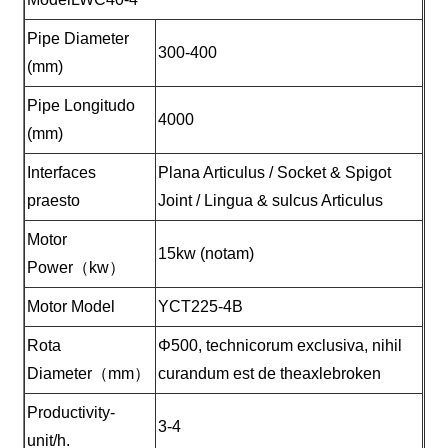
Pipe Diameter
300-400
(mm)
Pipe Longitudo
4000
(mm)
Interfaces
Plana Articulus / Socket & Spigot
praesto
Joint / Lingua & sulcus Articulus
Motor
15kw (notam)
Power（kw）
Motor Model
YCT225-4B
Rota
Φ500, technicorum exclusiva, nihil
Diameter（mm）
curandum est de theaxlebroken
Productivity-
3-4
unit/h.