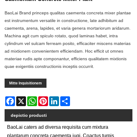
BaoLai Brand princeps qualitas caementa concreta mixer plantae
est instrumentum versatile in constructione, late adhibitum ad
caementa, arena, lapides, et varia genera mortariorum aridarum.
Machina agit cum spiculo rotato, quod laminas habet, intra
cylindrum vel sulcam ferream posito, efficaciter miscens materias
ad mixtionem convenientem efficiendam. Hoc efficit ut omnes
materiae rudis apte componantur, efficiens qualitatem mixtionis
quae exigentiis constructionis inceptis occurrit.
Mitte Inquisitionem
Facebook
X
WhatsApp
Pinterest
LinkedIn
Share
depictio producti
BaoLai caters ad diversa requisita cum mixtura
plantarum concreta caementa iugi. Coactus turpis