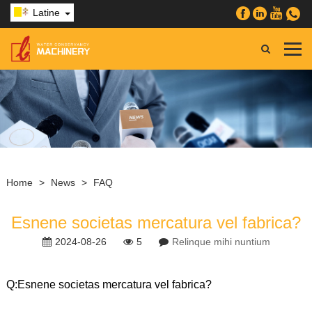
Latine
Home
>
News
>
FAQ
Esnene societas mercatura vel fabrica?
2024-08-26
5
Relinque mihi nuntium
Q:
Esnene societas mercatura vel fabrica?