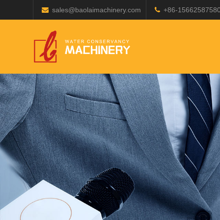
sales@baolaimachinery.com
+86-1566258758