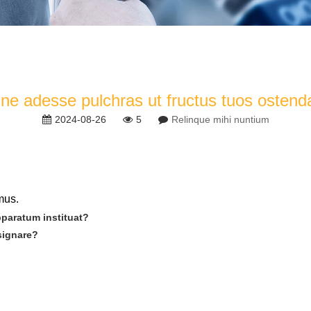
sne adesse pulchras ut fructus tuos ostend
2024-08-26
5
Relinque mihi nuntium
mus.
paratum instituat?
signare?