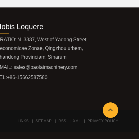
Nobis Loquere
RATIO: N. 3337, West of Yadong Street,
economicae Zonae, Qingzhou urbem,
handong Provinciam, Sinarum
MAIL:
sales@baolaimachinery.com
EL:
+86-15662587580
LINKS
SITEMAP
RSS
XML
PRIVACY POLICY