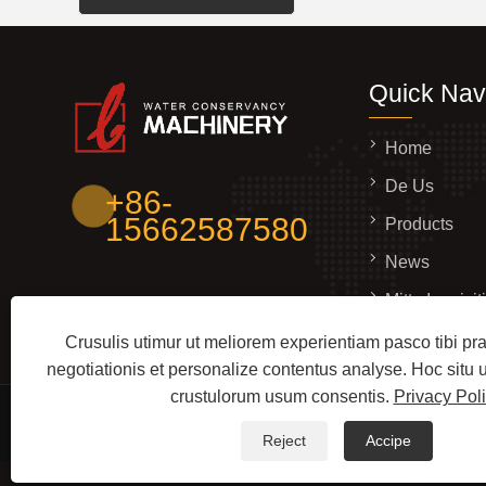
Quick Nav
Home
De Us
+86-
15662587580
Products
News
Mitte Inquisi
Contact Us
Crusulis utimur ut meliorem experientiam pasco tibi p
negotiationis et personalize contentus analyse. Hoc situ
crustulorum usum consentis.
Privacy Pol
Copyright © 2024 Qingzhou Aqua Conservancy Machine
Reject
Accipe