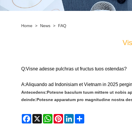
Home
>
News
>
FAQ
Vi
Q:
Visne adesse pulchras ut fructus tuos ostendas?
A:
Aliquando ad Indonisiam et Vietnam in 2025 pergi
Antecedens:
Potesne baculum tuum mittere ut nobis ap
deinde:
Potesne apparatum pro magnitudine nostra de
Facebook
X
WhatsApp
Pinterest
LinkedIn
Share