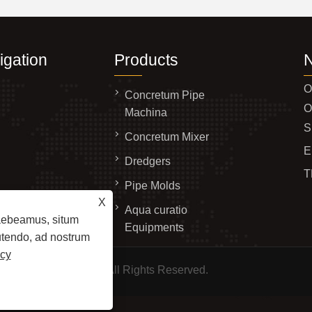
igation
Products
O
Concretum Pipe
O
Machina
S
Concretum Mixer
E
Dredgers
T
Pipe Molds
tionem
X
Aqua curatio
raebeamus, situm
Equipments
 utendo, ad nostrum
icy
ry Factory Co, Ltd. All Rights Reserved.